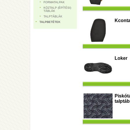
FORMATALPAK
KÖZTALP (ÉPÍTÉSI)
TÁBLÁK
TALPTÁBLÁK
Kconta
TALPBETÉTEK
Loker
Piskót
talptáb