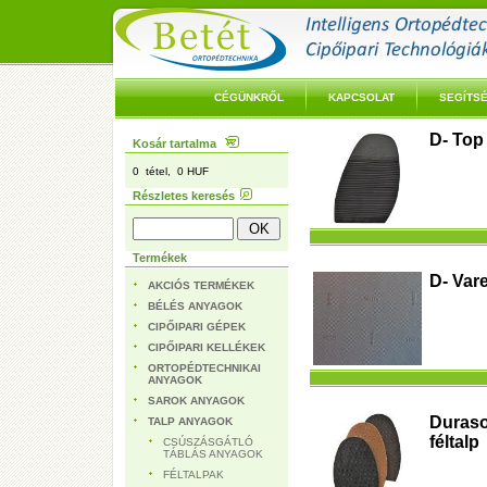
CÉGÜNKRŐL
KAPCSOLAT
SEGÍTS
D- Top 
Kosár tartalma
0 tétel, 0 HUF
Részletes keresés
Termékek
D- Vare
AKCIÓS TERMÉKEK
BÉLÉS ANYAGOK
CIPŐIPARI GÉPEK
CIPŐIPARI KELLÉKEK
ORTOPÉDTECHNIKAI
ANYAGOK
SAROK ANYAGOK
Duraso
TALP ANYAGOK
féltalp
CSÚSZÁSGÁTLÓ
TÁBLÁS ANYAGOK
FÉLTALPAK